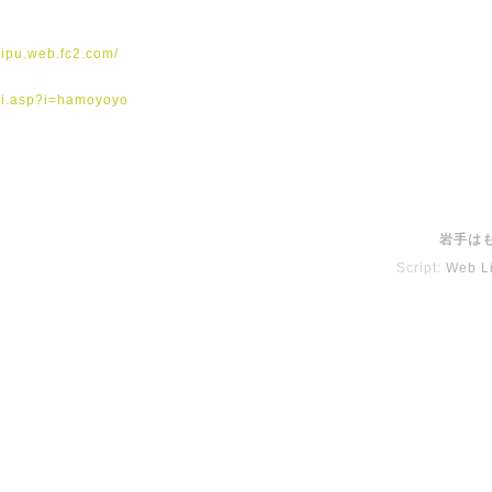
8ipu.web.fc2.com/
jp/i.asp?i=hamoyoyo
岩手は
Script:
Web Li