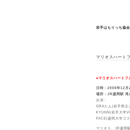
岩手はもりっち協会
マリオスハートフ
●マリオスハートフル
日時：2008年12月22
場所：JR盛岡駅 
出演：
GRAたん(岩手県立大学
KYUNN(岩手大学VO
FACE(盛岡大学ゴ
マリオス、JR盛岡