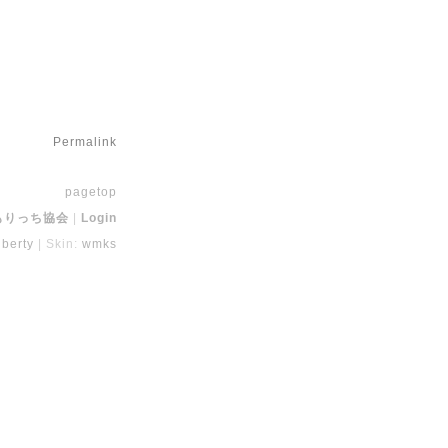
Permalink
pagetop
もりっち協会
Login
berty
Skin:
wmks