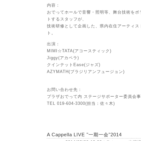
内容：
おでってホールで音響・照明等、舞台技術をボ
トするスタッフが、
技術研修として企画した、県内在住アーティス
ト。
出演：
MIMI☆TATA(アコースティック)
Jiggy(アカペラ)
クインテットEase(ジャズ)
AZYMATH(ブラジリアンフュージョン)
お問い合わせ先：
プラザおでって内 ステージサポーター委員会
TEL 019-604-3300(担当：佐々木)
A Cappella LIVE "一期一会"2014