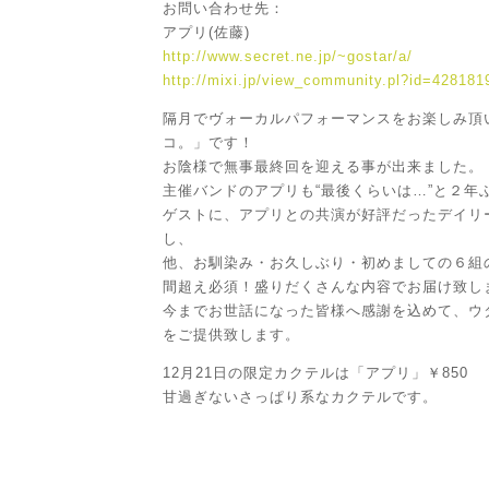
お問い合わせ先：
アプリ(佐藤)
http://www.secret.ne.jp/~gostar/a/
http://mixi.jp/view_community.pl?id=428181
隔月でヴォーカルパフォーマンスをお楽しみ頂
コ。」です！
お陰様で無事最終回を迎える事が出来ました。
主催バンドのアプリも“最後くらいは…”と２年
ゲストに、アプリとの共演が好評だったデイリ
し、
他、お馴染み・お久しぶり・初めましての６組
間超え必須！盛りだくさんな内容でお届け致し
今までお世話になった皆様へ感謝を込めて、ウ
をご提供致します。
12月21日の限定カクテルは「アプリ」￥850
甘過ぎないさっぱり系なカクテルです。