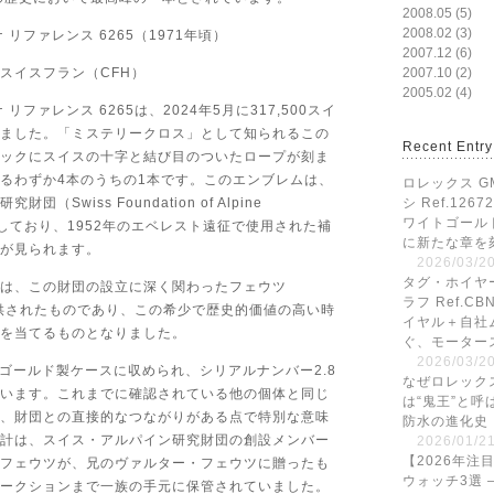
2008.05 (5)
2008.02 (3)
 リファレンス 6265（1971年頃）
2007.12 (6)
00スイスフラン（CFH）
2007.10 (2)
2005.02 (4)
リファレンス 6265は、2024年5月に317,500スイ
ました。「ミステリークロス」として知られるこの
Recent Entry
ックにスイスの十字と結び目のついたロープが刻ま
るわずか4本のうちの1本です。このエンブレムは、
ロレックス G
（Swiss Foundation of Alpine
シ Ref.126
ワイトゴール
関連しており、1952年のエベレスト遠征で使用された補
に新たな章を
が見られます。
2026/03/20
タグ・ホイヤ
は、この財団の設立に深く関わったフェウツ
ラフ Ref.CB
提供されたものであり、この希少で歴史的価値の高い時
イヤル＋自社
を当てるものとなりました。
ぐ、モーター
2026/03/20
Kゴールド製ケースに収められ、シリアルナンバー2.8
なぜロレック
います。これまでに確認されている他の個体と同じ
は“鬼王”と呼
、財団との直接的なつながりがある点で特別な意味
防水の進化史
計は、スイス・アルパイン研究財団の創設メンバー
2026/01/21
【2026年注
フェウツが、兄のヴァルター・フェウツに贈ったも
ウォッチ3選 
ークションまで一族の手元に保管されていました。