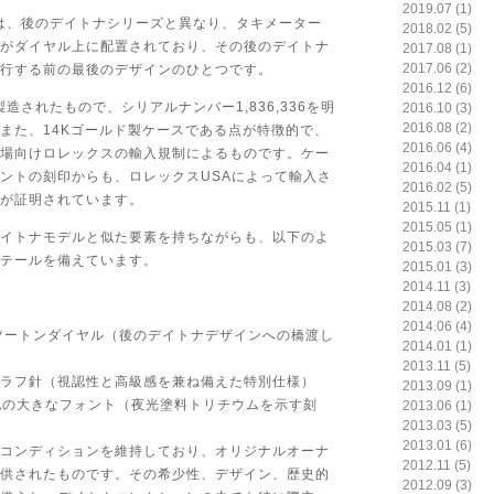
2019.07 (1)
8は、後のデイトナシリーズと異なり、タキメーター
2018.02 (5)
がダイヤル上に配置されており、その後のデイトナ
2017.08 (1)
2017.06 (2)
行する前の最後のデザインのひとつです。
2016.12 (6)
製造されたもので、シリアルナンバー1,836,336を明
2016.10 (3)
2016.08 (2)
また、14Kゴールド製ケースである点が特徴的で、
2016.06 (4)
場向けロレックスの輸入規制によるものです。ケー
2016.04 (1)
ントの刻印からも、ロレックスUSAによって輸入さ
2016.02 (5)
が証明されています。
2015.11 (1)
2015.05 (1)
イトナモデルと似た要素を持ちながらも、以下のよ
2015.03 (7)
テールを備えています。
2015.01 (3)
2014.11 (3)
2014.08 (2)
2014.06 (4)
 ツートンダイヤル（後のデイトナデザインへの橋渡し
2014.01 (1)
2013.11 (5)
ラフ針（視認性と高級感を兼ね備えた特別仕様）
2013.09 (1)
」表記の大きなフォント（夜光塗料トリチウムを示す刻
2013.06 (1)
2013.03 (5)
2013.01 (6)
コンディションを維持しており、オリジナルオーナ
2012.11 (5)
供されたものです。その希少性、デザイン、歴史的
2012.09 (3)