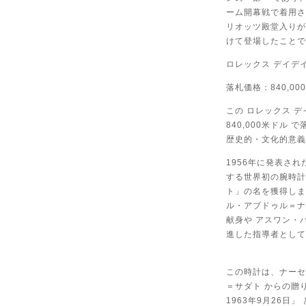
ーム開幕戦で着用さ
リオッツ殿堂入りが
けて登場したことで
ロレックス デイデイ
落札価格：840,00
この ロレックス デ
840,000米ドル
歴史的・文化的意義
1956年に発表さ
する世界初の腕時計
ト」の名を獲得しま
ル・アブドゥル＝ナ
献身や アスワン・
進した指導者として
この時計は、ナーセ
＝サダト からの贈
1963年9月26