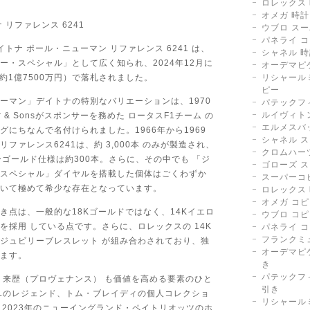
ロレックス
オメガ 時計
 リファレンス 6241
ウブロ ス
パネライ コ
イトナ ポール・ニューマン リファレンス 6241 は、
シャネル 
ー・スペシャル」として広く知られ、2024年12月に
オーデマピ
ル（約1億7500万円）で落札されました。
リシャール
ピー
ーマン」デイトナの特別なバリエーションは、1970
パテックフ
ルイヴィト
yer & Sonsがスポンサーを務めた ロータスF1チーム の
エルメスバ
グにちなんで名付けられました。1966年から1969
シャネル 
ファレンス6241は、約 3,000本 のみが製造され、
クロムハー
ーゴールド仕様は約300本。さらに、その中でも 「ジ
ゴローズ 
スペシャル」ダイヤルを搭載した個体はごくわずか
スーパーコ
いて極めて希少な存在となっています。
ロレックス 
オメガ コピ
き点は、一般的な18Kゴールドではなく、14Kイエロ
ウブロ コピ
を採用 している点です。さらに、ロレックスの 14K
パネライ 
フランクミ
ジュビリーブレスレット が組み合わされており、独
オーデマピゲ
ます。
き
パテックフ
 来歴（プロヴェナンス） も価値を高める要素のひと
引き
FLのレジェンド、トム・ブレイディの個人コレクショ
リシャールミ
り、2023年のニューイングランド・ペイトリオッツのホ