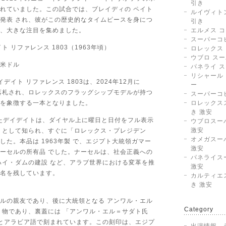
引き
れていました。この試合では、ブレイディの ペイト
ルイヴィトン
発表 され、彼がこの歴史的なタイムピースを身につ
引き
、大きな注目を集めました。
エルメス 
スーパーコ
ト リファレンス 1803（1963年頃）
ロレックス
ウブロ ス
0米ドル
パネライ 
リシャール
イデイト リファレンス 1803は、2024年12月に
ー
 で落札され、ロレックスのフラッグシップモデルが持つ
スーパーコ
を象徴する一本となりました。
ロレックス
き 激安
れたデイデイトは、ダイヤル上に曜日と日付をフル表示
ウブロスー
激安
 として知られ、すぐに「ロレックス・プレジデン
オメガスー
した。本品は 1963年製 で、エジプト大統領ガマー
激安
ーセルの所有品 でした。ナーセルは、社会正義への
パネライス
ハイ・ダムの建設 など、アラブ世界における変革を推
激安
名を残しています。
カルティエ
き 激安
ルの親友であり、後に大統領となる アンワル・エル
Category
り物であり、裏蓋には 「アンワル・エル＝サダト氏
日」 とアラビア語で刻まれています。この刻印は、エジプ