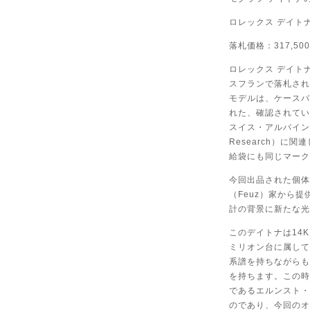
ロレックス デイトナ
落札価格：317,5
ロレックス デイトナ 
スフランで落札され
モデルは、ケースバ
れた、確認されてい
スイス・アルパイン研究財団
Research）に
給袋にも同じマーク
今回出品された個体
（Feuz）家から
計の背景に新たな光
このデイトナは14
ミリオン台に属して
系譜を持ちながらも
を持ちます。この時
であるエルンスト・
のであり、今回のオ