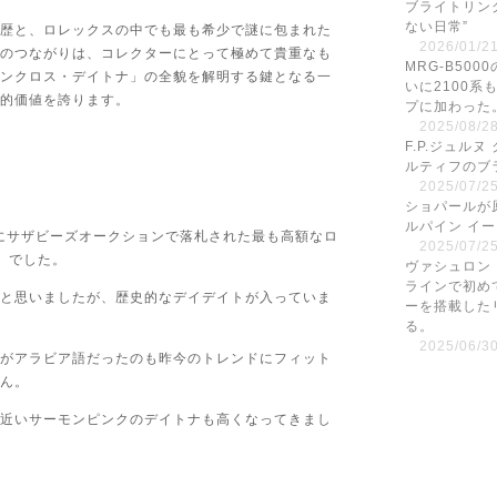
ブライトリン
ない日常”
歴と、ロレックスの中でも最も希少で謎に包まれた
2026/01/21
のつながりは、コレクターにとって極めて貴重なも
MRG-B50
ンクロス・デイトナ」の全貌を解明する鍵となる一
いに2100系
的価値を誇ります。
プに加わった
2025/08/28
F.P.ジュル
ルティフのブ
2025/07/25
ショパールが
ルパイン イ
年にサザビーズオークションで落札された最も高額なロ
2025/07/25
」でした。
ヴァシュロン
ラインで初め
と思いましたが、歴史的なデイデイトが入っていま
ーを搭載した
る。
2025/06/30
がアラビア語だったのも昨今のトレンドにフィット
ん。
近いサーモンピンクのデイトナも高くなってきまし