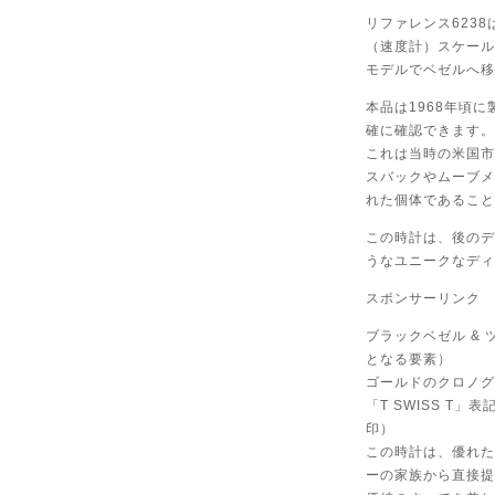
リファレンス623
（速度計）スケール
モデルでベゼルへ移
本品は1968年頃に
確に確認できます。
これは当時の米国市
スバックやムーブメ
れた個体であること
この時計は、後のデ
うなユニークなディ
スポンサーリンク
ブラックベゼル &
となる要素）
ゴールドのクロノグ
「T SWISS T
印）
この時計は、優れた
ーの家族から直接提