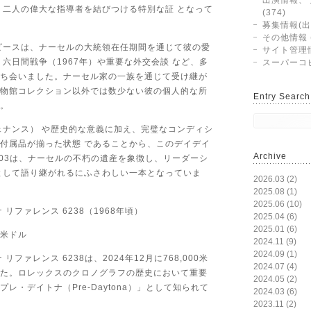
出演情報、
 二人の偉大な指導者を結びつける特別な証 となって
(374)
募集情報(出演
その他情報 (
ピースは、ナーセルの大統領在任期間を通じて彼の愛
サイト管理情
、六日間戦争（1967年）や重要な外交会談 など、多
スーパーコピ
ち会いました。ナーセル家の一族を通じて受け継が
物館コレクション以外では数少ない彼の個人的な所
Entry Search
。
ェナンス） や歴史的な意義に加え、完璧なコンディシ
付属品が揃った状態 であることから、このデイデイ
Archive
1803は、ナーセルの不朽の遺産を象徴し、リーダーシ
として語り継がれるにふさわしい一本となっていま
2026.03 (2)
2025.08 (1)
2025.06 (10)
 リファレンス 6238（1968年頃）
2025.04 (6)
2025.01 (6)
0米ドル
2024.11 (9)
2024.09 (1)
リファレンス 6238は、2024年12月に768,000米
2024.07 (4)
た。ロレックスのクロノグラフの歴史において重要
2024.05 (2)
レ・デイトナ（Pre-Daytona）」として知られて
2024.03 (6)
2023.11 (2)