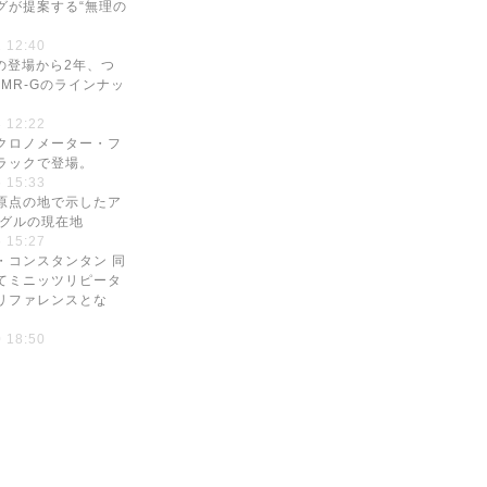
グが提案する“無理の
 12:40
00の登場から2年、つ
もMR-Gのラインナッ
。
 12:22
ヌ クロノメーター・フ
ラックで登場。
 15:33
原点の地で示したア
ーグルの現在地
 15:27
・コンスタンタン 同
てミニッツリピータ
リファレンスとな
 18:50