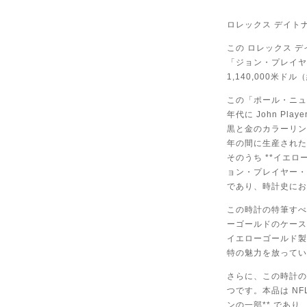
ロレックス デイトナ
この ロレックス デ
「ジョン・プレイヤ
1,140,000米ド
この「ポール・ニュ
年代に John Pla
黒と金のカラーリン
年の間に生産されたリ
そのうち **イエロ
ョン・プレイヤー・
であり、時計史にお
この時計の特筆すべ
ーゴールドのケース
イエローゴールド製
特の魅力を放ってい
さらに、この時計の
つです。本品は N
ンの一部** であ