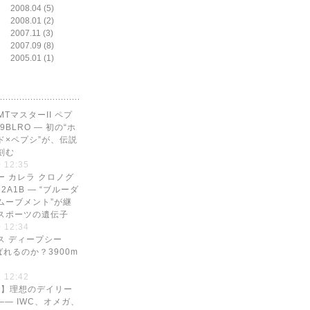
2008.04 (5)
2008.01 (2)
2007.11 (3)
2007.09 (8)
2005.01 (1)
MTマスターII ペプ
729BLRO — 初の“ホ
ド×ペプシ”が、伝説
刻む
 12:35
ー カレラ クロノグ
N2A1B — “ブルーダ
ムーブメント”が継
スポーツの遺伝子
 12:34
ス ディープシー
ばれるのか？3900m
 12:42
目】理想のデイリー
—— IWC、オメガ、