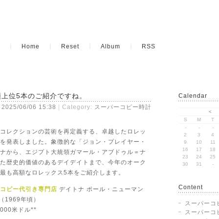
Home
Reset
Album
RSS
額上位5本のご紹介ですね。
Calendar
2025/06/06 15:38
Category:
スーパーコピー時計
<
S
M
T
-
-
-
コレクションの芸術を再定義する、卓越したロレッ
2
3
4
を発表しました。象徴的な「ジョン・プレイヤー・
9
10
11
16
17
18
ナから、エジプト大統領ガマール・アブドゥル＝ナ
23
24
25
た歴史的価値のあるデイデイトまで、今年のオーク
30
31
-
最も高額なロレックス5本をご紹介します。
Content
コピー代引き専門店
デイトナ ポール・ニューマン
（1969年頃）
スーパーコ
,000米ドル**
スーパーコ