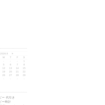
2026.8
>
W
T
F
S
-
-
-
1
5
6
7
8
12
13
14
15
19
20
21
22
26
27
28
29
-
-
-
-
ピー 代引き
ピー時計