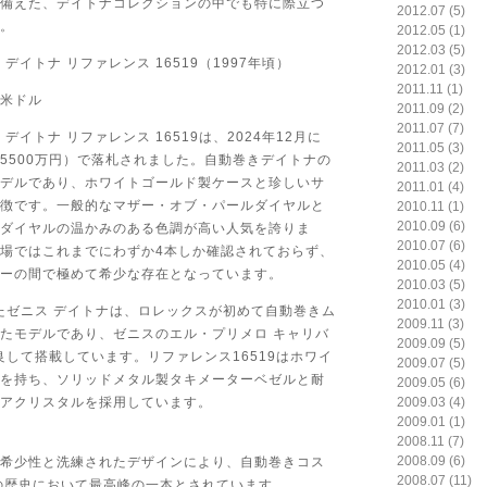
備えた、デイトナコレクションの中でも特に際立つ
2012.07 (5)
。
2012.05 (1)
2012.03 (5)
 デイトナ リファレンス 16519（1997年頃）
2012.01 (3)
2011.11 (1)
0米ドル
2011.09 (2)
2011.07 (7)
 デイトナ リファレンス 16519は、2024年12月に
2011.05 (3)
（約5500万円）で落札されました。自動巻きデイトナの
2011.03 (2)
デルであり、ホワイトゴールド製ケースと珍しいサ
2011.01 (4)
徴です。一般的なマザー・オブ・パールダイヤルと
2010.11 (1)
2010.09 (6)
ダイヤルの温かみのある色調が高い人気を誇りま
2010.07 (6)
場ではこれまでにわずか4本しか確認されておらず、
2010.05 (4)
ーの間で極めて希少な存在となっています。
2010.03 (5)
2010.01 (3)
れたゼニス デイトナは、ロレックスが初めて自動巻きム
2009.11 (3)
たモデルであり、ゼニスのエル・プリメロ キャリバ
2009.09 (5)
改良して搭載しています。リファレンス16519はホワイ
2009.07 (5)
を持ち、ソリッドメタル製タキメーターベゼルと耐
2009.05 (6)
アクリスタルを採用しています。
2009.03 (4)
2009.01 (1)
2008.11 (7)
2008.09 (6)
希少性と洗練されたデザインにより、自動巻きコス
2008.07 (11)
の歴史において最高峰の一本とされています。